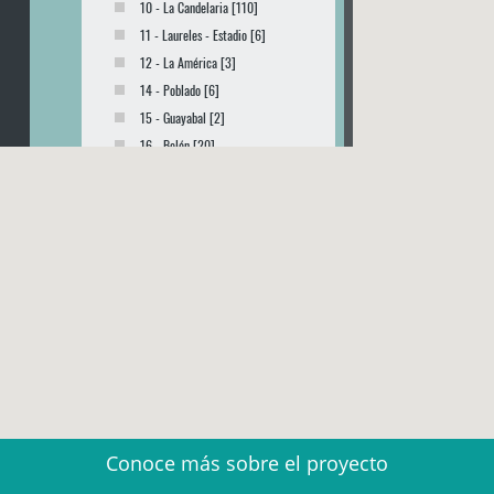
10 - La Candelaria [110]
11 - Laureles - Estadio [6]
12 - La América [3]
14 - Poblado [6]
15 - Guayabal [2]
16 - Belén [20]
60 - Corregimiento de San Cristóbal [3]
90 - Corregimiento de Santa Elena [7]
Conoce más sobre el proyecto